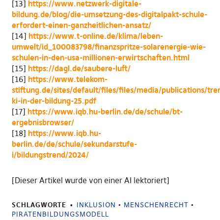
[13]
https://www.netzwerk-digitale-
bildung.de/blog/die-umsetzung-des-digitalpakt-schule-
erfordert-einen-ganzheitlichen-ansatz/
[14]
https://www.t-online.de/klima/leben-
umwelt/id_100083798/finanzspritze-solarenergie-wie-
schulen-in-den-usa-millionen-erwirtschaften.html
[15]
https://dagl.de/saubere-luft/
[16]
https://www.telekom-
stiftung.de/sites/default/files/files/media/publications/tr
ki-in-der-bildung-25.pdf
[17]
https://www.iqb.hu-berlin.de/de/schule/bt-
ergebnisbrowser/
[18]
https://www.iqb.hu-
berlin.de/de/schule/sekundarstufe-
i/bildungstrend/2024/
[Dieser Artikel wurde von einer AI lektoriert]
SCHLAGWORTE
INKLUSION
•
MENSCHENRECHT
•
PIRATENBILDUNGSMODELL