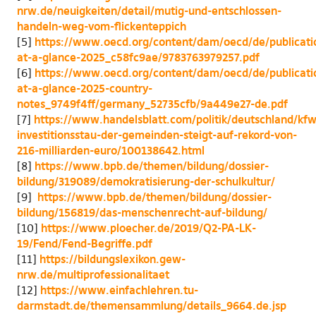
nrw.de/neuigkeiten/detail/mutig-und-entschlossen-
handeln-weg-vom-flickenteppich
[5]
https://www.oecd.org/content/dam/oecd/de/publicati
at-a-glance-2025_c58fc9ae/9783763979257.pdf
[6]
https://www.oecd.org/content/dam/oecd/de/publicati
at-a-glance-2025-country-
notes_9749f4ff/germany_52735cfb/9a449e27-de.pdf
[7]
https://www.handelsblatt.com/politik/deutschland/kfw
investitionsstau-der-gemeinden-steigt-auf-rekord-von-
216-milliarden-euro/100138642.html
[8]
https://www.bpb.de/themen/bildung/dossier-
bildung/319089/demokratisierung-der-schulkultur/
[9]
https://www.bpb.de/themen/bildung/dossier-
bildung/156819/das-menschenrecht-auf-bildung/
[10]
https://www.ploecher.de/2019/Q2-PA-LK-
19/Fend/Fend-Begriffe.pdf
[11]
https://bildungslexikon.gew-
nrw.de/multiprofessionalitaet
[12]
https://www.einfachlehren.tu-
darmstadt.de/themensammlung/details_9664.de.jsp