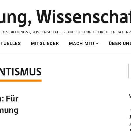
ung, Wissenschaf
ORTS BILDUNGS-, WISSENSCHAFTS- UND KULTURPOLITIK DER PIRATEN
TUELLES
MITGLIEDER
MACH MIT!
ÜBER UN
NTISMUS
N
: Für
mmung
I
d
a
P