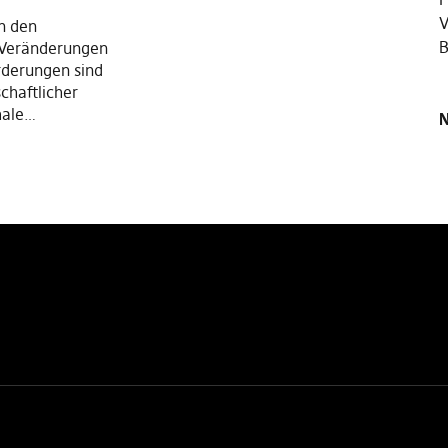
V
n den
B
 Veränderungen
rderungen sind
chaftlicher
hale…
N